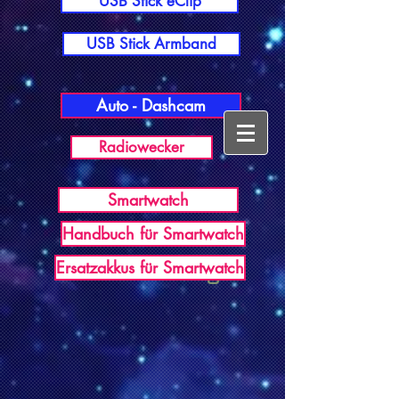
USB Stick eClip
USB Stick Armband
Auto - Dashcam
Radiowecker
Smartwatch
Handbuch für Smartwatch
USB Germany
Ersatzakkus für Smartwatch