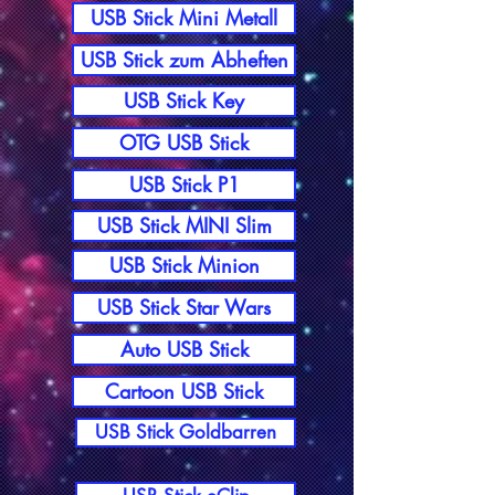
USB Stick Mini Metall
USB Stick zum Abheften
USB Stick Key
OTG USB Stick
USB Stick P1
USB Stick MINI Slim
USB Stick Minion
USB Stick Star Wars
Auto USB Stick
Cartoon USB Stick
USB Stick Goldbarren